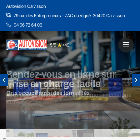
Autovision Calvisson
79 rue des Entrepreneurs - ZAC du Vigné, 30420 Calvisson
04 66 72 64 06
5/5
(49)
Rendez-vous en ligne sur
Prise en charge facile
internet 24h/24
On s'occupe aussi des formalités.
Vous prenez rendez-vous, et nous nous occupons
du reste.